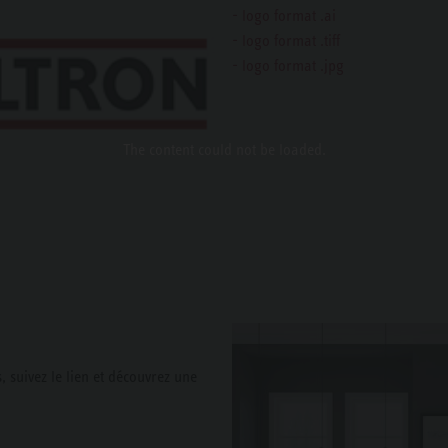
- logo format .ai
- logo format .tiff
- logo format .jpg
The content
could not be loaded.
s, suivez le lien et découvrez une