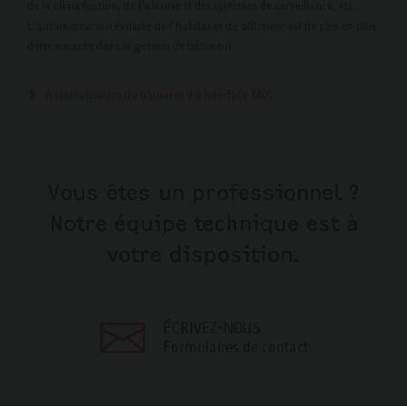
de la climatisation, de l’alarme et des systèmes de surveillance, etc.
L’automatisation évoluée de l’habitat et du bâtiment est de plus en plus
déterminante dans la gestion de bâtiment.
Automatisation du bâtiment via interface KNX
Vous êtes un professionnel ?
Notre équipe technique est à
votre disposition.
ÉCRIVEZ-NOUS
Formulaires de contact