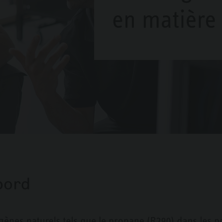
en matière 
bord
origènes naturels tels que le propane (R290) dans les