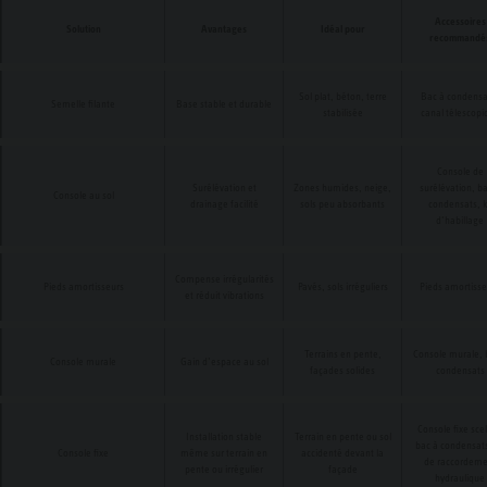
Accessoires
Solution
Avantages
Idéal pour
recommandé
Sol plat, béton, terre
Bac à condensa
Semelle filante
Base stable et durable
stabilisée
canal télescopi
Console de
Surélévation et
Zones humides, neige,
surélévation, b
Console au sol
drainage facilité
sols peu absorbants
condensats, k
d’habillage
Compense irrégularités
Pieds amortisseurs
Pavés, sols irréguliers
Pieds amortisse
et réduit vibrations
Terrains en pente,
Console murale, 
Console murale
Gain d’espace au sol
façades solides
condensats
Console fixe scel
Installation stable
Terrain en pente ou sol
bac à condensats
Console fixe
même sur terrain en
accidenté devant la
de raccordeme
pente ou irrégulier
façade
hydraulique