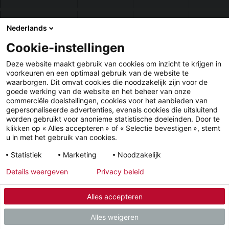
Toits plats,
Nederlands
Aucune place au sol
Socles amortisse
Installation toit plat
environnements
requise
bac à condens
compacts
Cookie-instellingen
Deze website maakt gebruik van cookies om inzicht te krijgen in
voorkeuren en een optimaal gebruik van de website te
En conclusion
waarborgen. Dit omvat cookies die noodzakelijk zijn voor de
goede werking van de website en het beheer van onze
commerciële doelstellingen, cookies voor het aanbieden van
Le choix de l’emplacement d’une pompe à chaleur HPA‑O
gepersonaliseerde advertenties, evenals cookies die uitsluitend
worden gebruikt voor anonieme statistische doeleinden. Door te
dépend autant des contraintes du terrain que des exigences de
klikken op « Alles accepteren » of « Selectie bevestigen », stemt
performance, d’acoustique et d’esthétique. Les différentes
u in met het gebruik van cookies.
solutions présentées, associées aux accessoires adaptés,
Statistiek
Marketing
Noodzakelijk
permettent de garantir une installation stable, durable et
Details weergeven
Privacy beleid
parfaitement intégrée à chaque configuration : sol plat,
surface pavée, terrain en pente, façade ou toit plat.
Alles accepteren
Alles weigeren
Grâce à cette flexibilité, chaque projet peut bénéficier d’une