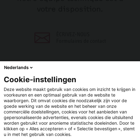
votre disposition.
ÉCRIVEZ-NOUS
Formulaires de contact
Nederlands
Cookie-instellingen
PARTAGER
Deze website maakt gebruik van cookies om inzicht te krijgen in
voorkeuren en een optimaal gebruik van de website te
Facebook
LinkedIn
waarborgen. Dit omvat cookies die noodzakelijk zijn voor de
goede werking van de website en het beheer van onze
commerciële doelstellingen, cookies voor het aanbieden van
gepersonaliseerde advertenties, evenals cookies die uitsluitend
worden gebruikt voor anonieme statistische doeleinden. Door te
klikken op « Alles accepteren » of « Selectie bevestigen », stemt
u in met het gebruik van cookies.
YouTube
LinkedIn
Facebook