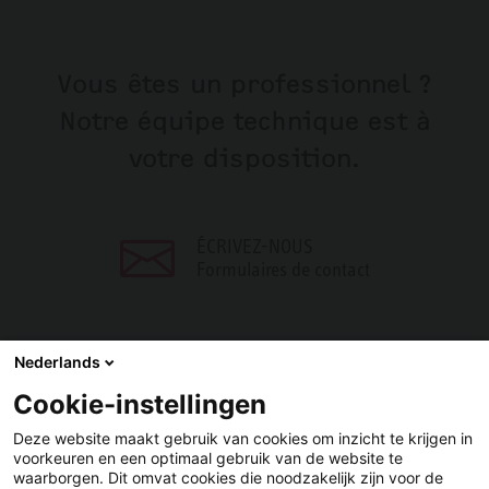
Vous êtes un professionnel ?
Notre équipe technique est à
votre disposition.
ÉCRIVEZ-NOUS
Formulaires de contact
Nederlands
Cookie-instellingen
PARTAGER
Deze website maakt gebruik van cookies om inzicht te krijgen in
voorkeuren en een optimaal gebruik van de website te
Facebook
LinkedIn
waarborgen. Dit omvat cookies die noodzakelijk zijn voor de