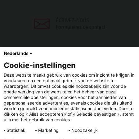
ÉCRIVEZ-NOUS
Formulaires de contact
Nederlands
Cookie-instellingen
PARTAGER
Deze website maakt gebruik van cookies om inzicht te krijgen in
voorkeuren en een optimaal gebruik van de website te
Facebook
LinkedIn
waarborgen. Dit omvat cookies die noodzakelijk zijn voor de
goede werking van de website en het beheer van onze
commerciële doelstellingen, cookies voor het aanbieden van
gepersonaliseerde advertenties, evenals cookies die uitsluitend
worden gebruikt voor anonieme statistische doeleinden. Door te
klikken op « Alles accepteren » of « Selectie bevestigen », stemt
u in met het gebruik van cookies.
YouTube
LinkedIn
Facebook
Statistiek
Marketing
Noodzakelijk