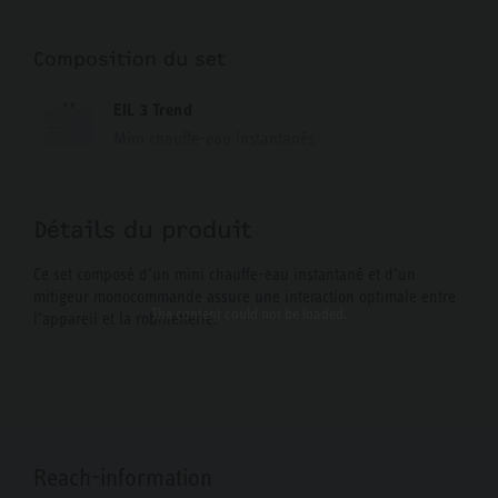
Composition du set
EIL 3 Trend
Mini chauffe-eau instantanés
Détails du produit
Ce set composé d’un mini chauffe-eau instantané et d’un
mitigeur monocommande assure une interaction optimale entre
The content
could not be loaded.
l’appareil et la robinetterie.
Reach-information