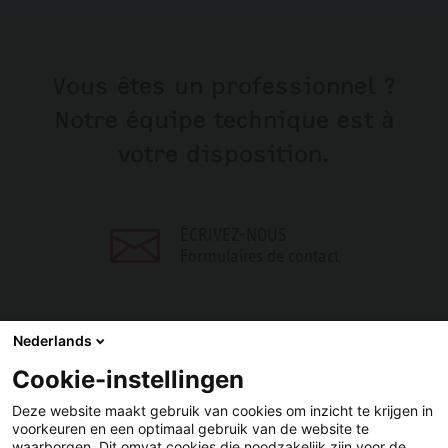
Vous êtes un professionnel ?
Notre équipe technique est à
votre disposition.
ÉCRIVEZ-NOUS
Formulaires de contact
Nederlands
Cookie-instellingen
PARTAGER
Deze website maakt gebruik van cookies om inzicht te krijgen in
voorkeuren en een optimaal gebruik van de website te
Facebook
LinkedIn
waarborgen. Dit omvat cookies die noodzakelijk zijn voor de