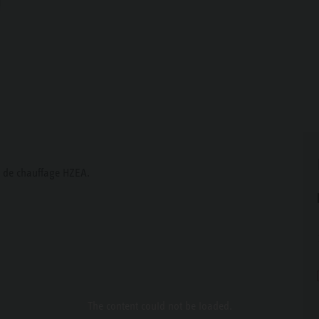
e de chauffage HZEA.
The content
could not be loaded.