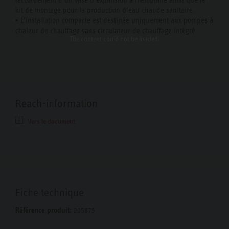
raccordement d’un vase d’expansion à membrane ainsi que le
kit de montage pour la production d’eau chaude sanitaire.
• L’installation compacte est destinée uniquement aux pompes à
chaleur de chauffage sans circulateur de chauffage intégré.
The content
could not be loaded.
Reach-information
Vers le document
Fiche technique
Référence produit:
205875