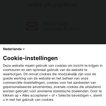
votre disposition.
ÉCRIVEZ-NOUS
Formulaires de contact
Nederlands
Cookie-instellingen
PARTAGER
Deze website maakt gebruik van cookies om inzicht te krijgen in
voorkeuren en een optimaal gebruik van de website te
Facebook
LinkedIn
waarborgen. Dit omvat cookies die noodzakelijk zijn voor de
goede werking van de website en het beheer van onze
commerciële doelstellingen, cookies voor het aanbieden van
gepersonaliseerde advertenties, evenals cookies die uitsluitend
worden gebruikt voor anonieme statistische doeleinden. Door te
klikken op « Alles accepteren » of « Selectie bevestigen », stemt
u in met het gebruik van cookies.
YouTube
LinkedIn
Facebook