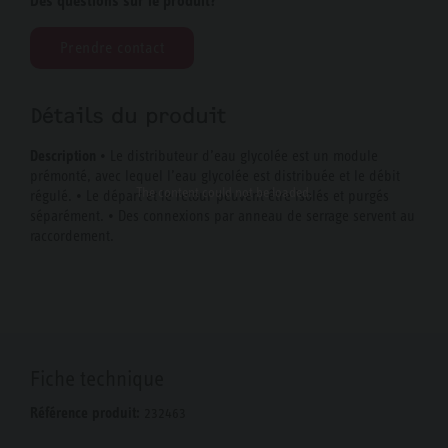
Des questions sur le produit?
Prendre contact
Détails du produit
Description
• Le distributeur d’eau glycolée est un module
prémonté, avec lequel l’eau glycolée est distribuée et le débit
The content
could not be loaded.
régulé. • Le départ et le retour peuvent être isolés et purgés
séparément. • Des connexions par anneau de serrage servent au
raccordement.
Fiche technique
Référence produit:
232463