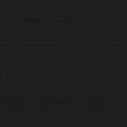
ICES
ENTREPRISE
ACTUALITÉS
BLOG
entilation
Systèmes de ventilation
Centralisé
VRC-W 600 E Premium
m
ues techniques
Téléchargements
Accessoires