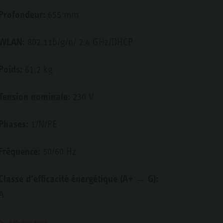
Profondeur:
655 mm
WLAN:
802.11b/g/n/ 2.4 GHz/DHCP
Poids:
61,2 kg
Tension nominale:
230 V
Phases:
1/N/PE
Fréquence:
50/60 Hz
Classe d’efficacité énergétique (A+ → G):
A
Afficher tous