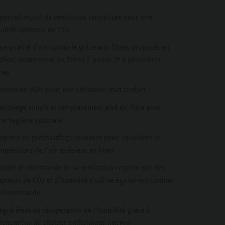
ppareil mural de ventilation centralisée pour une
ualité optimale de l’air
ne qualité d’air optimale grâce aux filtres proposés en
ption, notamment les filtres à pollen et à poussières
ines
onnexion WiFi pour une utilisation tout confort
ettoyage simple et remplacement aisé du filtre pour
ne hygiène optimale
egistre de préchauffage innovant pour équilibrer la
empérature de l’air extérieur en hiver
’unité de commande de la ventilation régulée par des
apteurs de CO2 et d’humidité s’utilise également comme
élécommande
egré élevé de récupération de l’humidité grâce à
’échangeur de chaleur enthalpique intégré