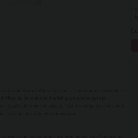
D
f
De
 en air neuf et sain ? Alors nous vous recommandons vivement cet
 d’efficacité, de confort et d’esthétique moderne que ses
eil particulièrement silencieux. Il est très compact et convient à
nts et des petits bâtiments commerciaux.
n permet une utilisation particulièrement facile de l’appareil de