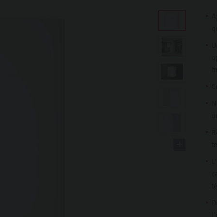
A
q
U
o
f
C
N
u
R
t
L
c
t
D
l