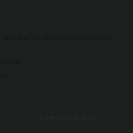
 via notre portail SERVICEWELT, vous avez besoin
iciel ISG
uat
The content
could not be loaded.