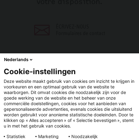
votre disposition.
ÉCRIVEZ-NOUS
Formulaires de contact
Nederlands
Cookie-instellingen
PARTAGER
Deze website maakt gebruik van cookies om inzicht te krijgen in
voorkeuren en een optimaal gebruik van de website te
Facebook
LinkedIn
waarborgen. Dit omvat cookies die noodzakelijk zijn voor de
goede werking van de website en het beheer van onze
commerciële doelstellingen, cookies voor het aanbieden van
gepersonaliseerde advertenties, evenals cookies die uitsluitend
worden gebruikt voor anonieme statistische doeleinden. Door te
klikken op « Alles accepteren » of « Selectie bevestigen », stemt
u in met het gebruik van cookies.
YouTube
LinkedIn
Facebook
Statistiek
Marketing
Noodzakelijk