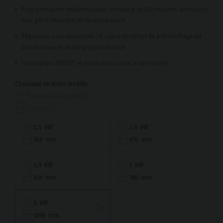
Programmation hebdomadaire, minuterie de 120 minutes, protection
hors gel et détection de fenêtre ouverte
Régulation auto-adaptable : le calcul du temps de préchauffage est
automatique en mode programmation
Interrupteur ON/OFF et protection contre la surchauffe
Choisissez un autre modèle
Puissance raccordée
Largeur
0,5 kW
1,0 kW
345 mm
470 mm
1,5 kW
2 kW
625 mm
780 mm
3 kW
1090 mm