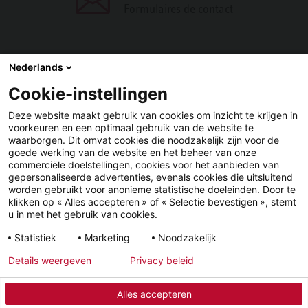
Formulaires de contact
Nederlands
Cookie-instellingen
PARTAGER
Deze website maakt gebruik van cookies om inzicht te krijgen in
voorkeuren en een optimaal gebruik van de website te
Facebook
LinkedIn
waarborgen. Dit omvat cookies die noodzakelijk zijn voor de
goede werking van de website en het beheer van onze
commerciële doelstellingen, cookies voor het aanbieden van
gepersonaliseerde advertenties, evenals cookies die uitsluitend
worden gebruikt voor anonieme statistische doeleinden. Door te
klikken op « Alles accepteren » of « Selectie bevestigen », stemt
u in met het gebruik van cookies.
YouTube
LinkedIn
Facebook
Statistiek
Marketing
Noodzakelijk
Details weergeven
Privacy beleid
Mentions légales
Protection des données
Alles accepteren
© 2026 - STIEBEL ELTRON GmbH & Co. KG (DE)