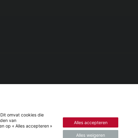
ur pied)
ues
 Dit omvat cookies die
eden van
Alles accepteren
en op « Alles accepteren »
Alles weigeren