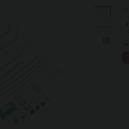
L
s
d
c
De