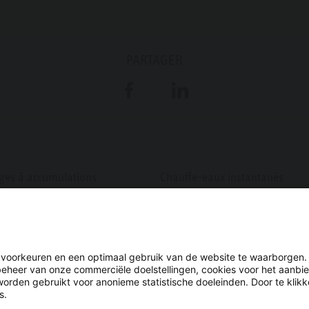
PARTAGER
Facebook
LinkedIn
ges à accumulations
Chauffe-eaux instantanés
ges électriques
Chauffe-eaux (petit, muraux, s
ions chauffage
Chauffe-eaux thermodynamiq
n voorkeuren en een optimaal gebruik van de website te waarborgen.
beheer van onze commerciële doelstellingen, cookies voor het aanbi
worden gebruikt voor anonieme statistische doeleinden. Door te klikk
s.