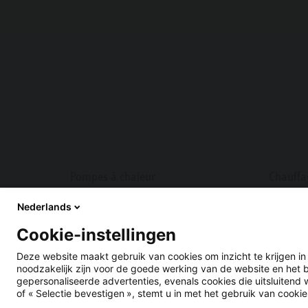
Pompes à chaleur
Chauffa
Nederlands
Systèmes à accumulations
Chauffa
Cookie-instellingen
Régulations pompes à chaleur
Régulat
Deze website maakt gebruik van cookies om inzicht te krijgen i
noodzakelijk zijn voor de goede werking van de website en het 
gepersonaliseerde advertenties, evenals cookies die uitsluitend 
of « Selectie bevestigen », stemt u in met het gebruik van cookie