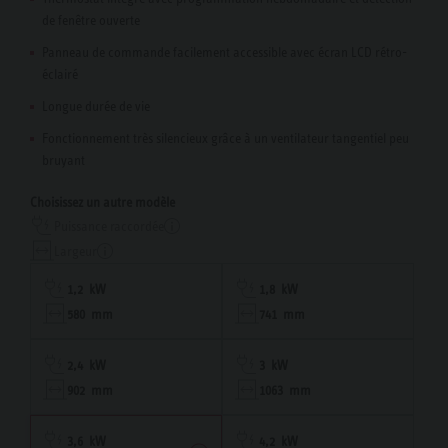
de fenêtre ouverte
Panneau de commande facilement accessible avec écran LCD rétro-
éclairé
Longue durée de vie
Fonctionnement très silencieux grâce à un ventilateur tangentiel peu
bruyant
Choisissez un autre modèle
Puissance raccordée
Largeur
1,2 kW
1,8 kW
580 mm
741 mm
2,4 kW
3 kW
902 mm
1063 mm
3,6 kW
4,2 kW