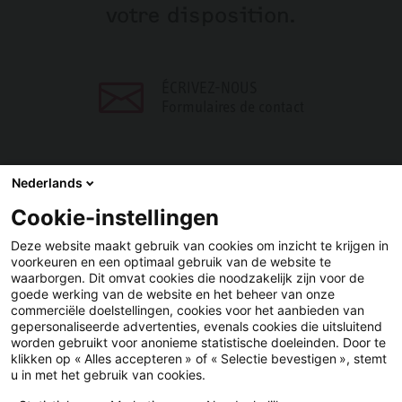
votre disposition.
ÉCRIVEZ-NOUS
Formulaires de contact
Nederlands
Cookie-instellingen
PARTAGER
Deze website maakt gebruik van cookies om inzicht te krijgen in
voorkeuren en een optimaal gebruik van de website te
Facebook
LinkedIn
waarborgen. Dit omvat cookies die noodzakelijk zijn voor de
goede werking van de website en het beheer van onze
commerciële doelstellingen, cookies voor het aanbieden van
gepersonaliseerde advertenties, evenals cookies die uitsluitend
worden gebruikt voor anonieme statistische doeleinden. Door te
klikken op « Alles accepteren » of « Selectie bevestigen », stemt
u in met het gebruik van cookies.
YouTube
LinkedIn
Facebook