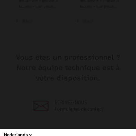
mécanisme « pousser et
mécanisme « pousser et
tourner » bien pensé ...
tourner » bien pensé ...
Détails
Détails
Vous êtes un professionnel ?
Notre équipe technique est à
votre disposition.
ÉCRIVEZ-NOUS
Formulaires de contact
Nederlands