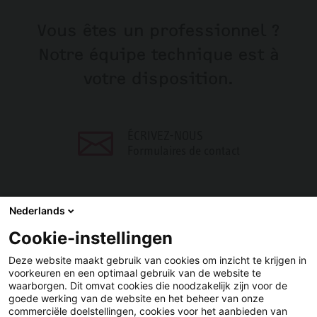
Vous êtes un professionnel ?
Notre équipe technique est à
votre disposition.
ÉCRIVEZ-NOUS
Formulaires de contact
Nederlands
Cookie-instellingen
PARTAGER
Deze website maakt gebruik van cookies om inzicht te krijgen in
voorkeuren en een optimaal gebruik van de website te
Facebook
LinkedIn
waarborgen. Dit omvat cookies die noodzakelijk zijn voor de
goede werking van de website en het beheer van onze
commerciële doelstellingen, cookies voor het aanbieden van