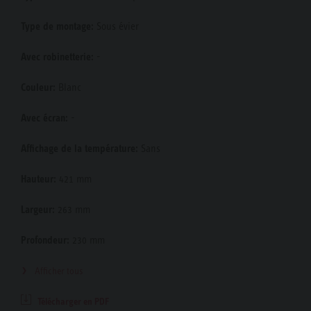
Type de montage:
Sous évier
Avec robinetterie:
-
Couleur:
Blanc
Avec écran:
-
Affichage de la température:
Sans
Hauteur:
421 mm
Largeur:
263 mm
Profondeur:
230 mm
Afficher tous
Télécharger en PDF