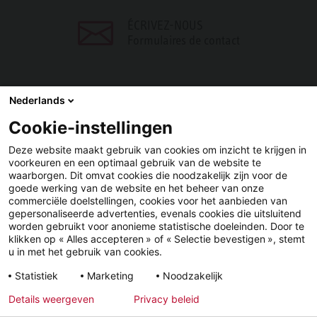
ÉCRIVEZ-NOUS
Formulaires de contact
Nederlands
Cookie-instellingen
PARTAGER
Deze website maakt gebruik van cookies om inzicht te krijgen in
voorkeuren en een optimaal gebruik van de website te
Facebook
LinkedIn
waarborgen. Dit omvat cookies die noodzakelijk zijn voor de
goede werking van de website en het beheer van onze
commerciële doelstellingen, cookies voor het aanbieden van
gepersonaliseerde advertenties, evenals cookies die uitsluitend
worden gebruikt voor anonieme statistische doeleinden. Door te
klikken op « Alles accepteren » of « Selectie bevestigen », stemt
u in met het gebruik van cookies.
YouTube
LinkedIn
Facebook
Statistiek
Marketing
Noodzakelijk
Details weergeven
Privacy beleid