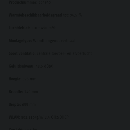
Productnummer:
204940
Warmtebeschikbaarheidsgraad tot:
94,5 %
Luchtdebiet:
110 - 450 m³/h
Montagetype:
Wandhangend, verticaal
Soort ventilatie:
centrale toevoer- en afvoerlucht
Geluidsniveau:
48.5 dB(A)
Hoogte:
975 mm
Breedte:
740 mm
Diepte:
655 mm
WLAN:
802.11b/g/n/ 2,4 GHz/DHCP