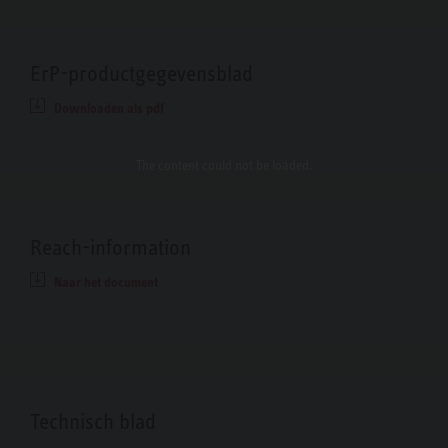
ErP-productgegevensblad
Downloaden als pdf
The content
could not be loaded.
Reach-information
Naar het document
Technisch blad