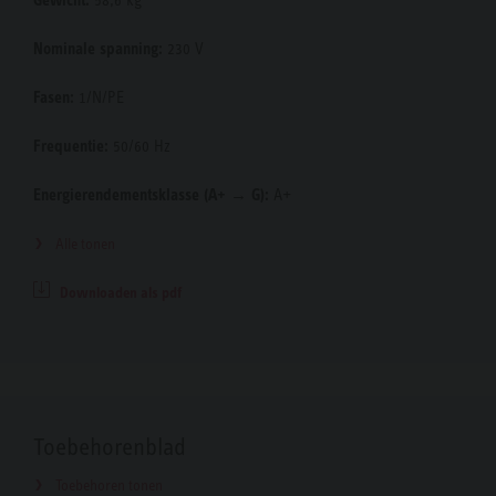
Gewicht:
58,6 kg
Nominale spanning:
230 V
Fasen:
1/N/PE
Frequentie:
50/60 Hz
Energierendementsklasse (A+ → G):
A+
Alle tonen
Downloaden als pdf
Toebehorenblad
Toebehoren tonen