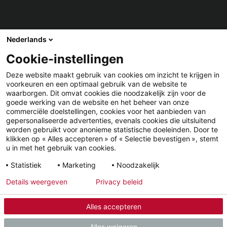
Nederlands
Cookie-instellingen
DELEN
Deze website maakt gebruik van cookies om inzicht te krijgen in
voorkeuren en een optimaal gebruik van de website te
Facebook
LinkedIn
waarborgen. Dit omvat cookies die noodzakelijk zijn voor de
goede werking van de website en het beheer van onze
commerciële doelstellingen, cookies voor het aanbieden van
gepersonaliseerde advertenties, evenals cookies die uitsluitend
worden gebruikt voor anonieme statistische doeleinden. Door te
klikken op « Alles accepteren » of « Selectie bevestigen », stemt
u in met het gebruik van cookies.
YouTube
LinkedIn
Facebook
Statistiek
Marketing
Noodzakelijk
Details weergeven
Privacy beleid
Wettelijke informatie
Privacyverklaring
Alles accepteren
© 2026 - STIEBEL ELTRON GmbH & Co. KG (DE)
Alles weigeren