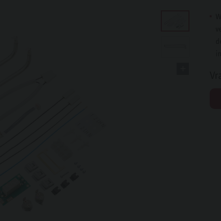
W
v
d
i
Vr