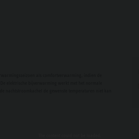
erwarmingsseizoen als comfortverwarming, indien de
 De elektrische bijverwarming werkt met het normale
 de nachtstroomkachel de gewenste temperaturen niet kan
The content
could not be loaded.