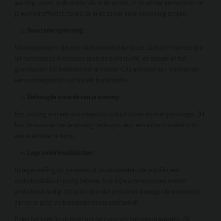
woning, zowel in de winter als in de zomer. In de winter verwarmen ze
je woning efficiënt, terwijl ze in de zomer voor verkoeling zorgen.
2.
Duurzame oplossing:
Warmtepompen zijn een milieuvriendelijke keuze. Ze halen hun energie
uit hernieuwbare bronnen zoals de buitenlucht, de bodem of het
grondwater. Dit betekent dat ze minder CO2 uitstoten dan traditionele
verwarmingsketels op fossiele brandstoffen.
3.
Verhoogde waarde van je woning:
Een woning met een warmtepomp is duurzamer en energiezuiniger. Dit
kan de waarde van je woning verhogen, wat een extra voordeel is bij
een eventuele verkoop.
4.
Lage onderhoudskosten:
In tegenstelling tot gasketels of stookolieketels die jaarlijks een
onderhoudsbeurt nodig hebben, is er bij warmtepompen minder
onderhoud nodig. Dit komt doordat er minder bewegende onderdelen
zijn en er geen verbrandingsproces plaatsvindt.
Enkel het koelcircuit moet om de 2 jaar gecontroleerd worden. Dit