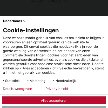
Contactformulier
Nederlands
Cookie-instellingen
DELEN
Deze website maakt gebruik van cookies om inzicht te krijgen in
voorkeuren en een optimaal gebruik van de website te
Facebook
LinkedIn
waarborgen. Dit omvat cookies die noodzakelijk zijn voor de
goede werking van de website en het beheer van onze
commerciële doelstellingen, cookies voor het aanbieden van
gepersonaliseerde advertenties, evenals cookies die uitsluitend
worden gebruikt voor anonieme statistische doeleinden. Door te
klikken op « Alles accepteren » of « Selectie bevestigen », stemt
u in met het gebruik van cookies.
YouTube
LinkedIn
Facebook
Statistiek
Marketing
Noodzakelijk
Details weergeven
Privacy beleid
Wettelijke informatie
Privacyverklaring
Alles accepteren
© 2026 - STIEBEL ELTRON GmbH & Co. KG (DE)