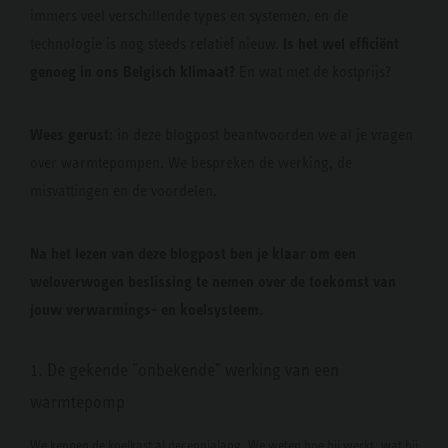
immers veel verschillende types en systemen, en de
Is het wel efficiënt
technologie is nog steeds relatief nieuw.
genoeg in ons Belgisch klimaat?
En wat met de kostprijs?
Wees gerust:
in deze blogpost beantwoorden we al je vragen
over warmtepompen. We bespreken de werking, de
misvattingen en de voordelen.
Na het lezen van deze blogpost ben je klaar om een
weloverwogen beslissing te nemen over de toekomst van
jouw verwarmings- en koelsysteem.
1. De gekende "onbekende" werking van een
warmtepomp
We kennen de koelkast al decennialang. We weten hoe hij werkt, wat hij