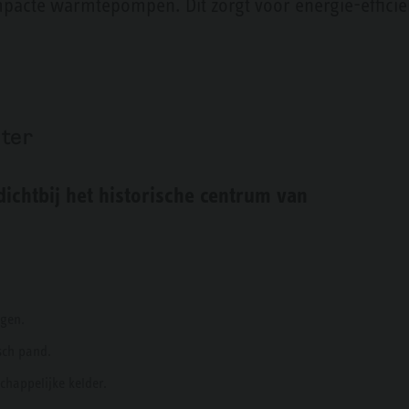
acte warmtepompen. Dit zorgt voor energie-efficiënti
ter
 dichtbij het historische centrum van
ngen.
isch pand.
chappelijke kelder.