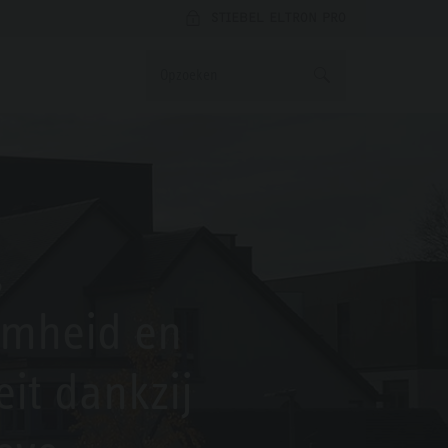
STIEBEL ELTRON PRO
,
mheid en
teit dankzij