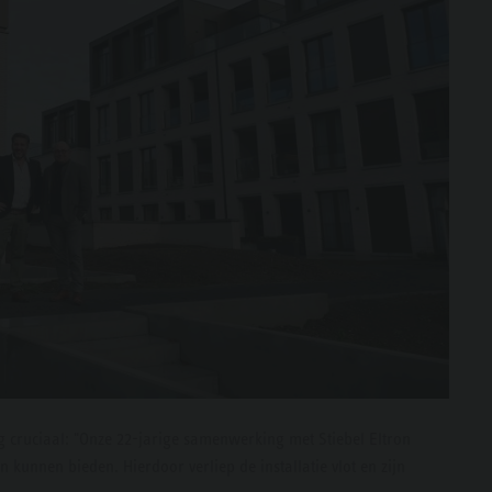
 cruciaal: "Onze 22-jarige samenwerking met Stiebel Eltron
n kunnen bieden. Hierdoor verliep de installatie vlot en zijn