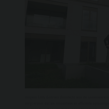
Volgens Eddy Gabriels (Innotech) was de samenwerking
zorgt ervoor dat we innovatieve en efficiënte oplossinge