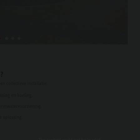
?
 collectieve installatie:
ming en koeling.
warmwatervoorziening.
 oplossing.
The content
could not be loaded.