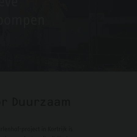
eve
pompen
or Duurzaam
enhof-project in Kortrijk is