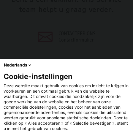
team helpt u graag verder.
CONTACTEER ONS
Contactformulier
Nederlands
Cookie-instellingen
DELEN
Deze website maakt gebruik van cookies om inzicht te krijgen in
voorkeuren en een optimaal gebruik van de website te
Facebook
LinkedIn
waarborgen. Dit omvat cookies die noodzakelijk zijn voor de
goede werking van de website en het beheer van onze
commerciële doelstellingen, cookies voor het aanbieden van
gepersonaliseerde advertenties, evenals cookies die uitsluitend
worden gebruikt voor anonieme statistische doeleinden. Door te
klikken op « Alles accepteren » of « Selectie bevestigen », stemt
u in met het gebruik van cookies.
YouTube
LinkedIn
Facebook