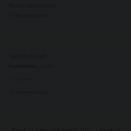
Reach-information
Naar het document
Technisch blad
Productnummer:
233719
Alle tonen
Downloaden als pdf
Bent u een vakman? Ons service