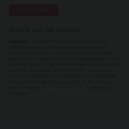
Contact opnemen
Details van het product
Toepassing
• Drinkwater-circulatiepomp met automatische
ontluchtingsmodus, geschikt voor eengezinswoningen en
appartementsgebouwen. • De zeer efficiënte circulatiepomp
wordt naar keuze via de elektronische regelthermostaat en/of de
schakelklok gestuurd. • De uitschakeltemperatuur van de pomp
kan via een draairegelaar worden ingesteld – op die manier
worden de pomplooptijd en de elektronische energiebehoefte
om warm water ter beschikking te stellen, tot een minimum
beperkt. • Isolatieschaal, schakelklok en terugslagklep zijn
The content
could not be loaded.
inbegrepen.