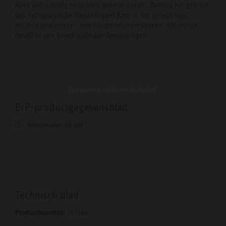
Alles wat u nodig hebt om u goed te voelen. Dankzij het gebruik
van het natuurlijke koudemiddel R290 is het geheel nog
milieuvriendelijker – een hoogrendementspakket dat indruk
maakt in een breed scala aan toepassingen.
The content
could not be loaded.
ErP-productgegevensblad
Downloaden als pdf
Technisch blad
Productnummer:
207186