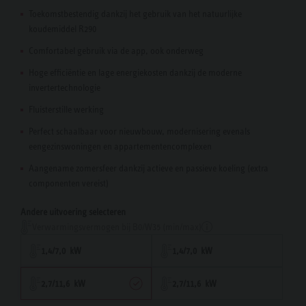
Toekomstbestendig dankzij het gebruik van het natuurlijke
koudemiddel R290
Comfortabel gebruik via de app, ook onderweg
Hoge efficiëntie en lage energiekosten dankzij de moderne
invertertechnologie
Fluisterstille werking
Perfect schaalbaar voor nieuwbouw, modernisering evenals
eengezinswoningen en appartementencomplexen
Aangename zomersfeer dankzij actieve en passieve koeling (extra
componenten vereist)
Andere uitvoering selecteren
Verwarmingsvermogen bij B0/W35 (min/max)
1,4/7,0 kW
1,4/7,0 kW
2,7/11,6 kW
2,7/11,6 kW