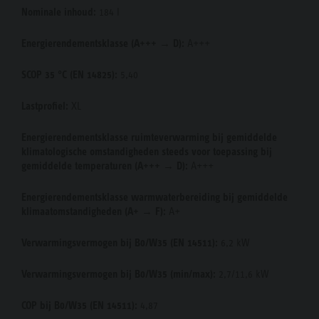
Nominale inhoud:
184 l
Energierendementsklasse (A+++ → D):
A+++
SCOP 35 °C (EN 14825):
5,40
Lastprofiel:
XL
Energierendementsklasse ruimteverwarming bij gemiddelde
klimatologische omstandigheden steeds voor toepassing bij
gemiddelde temperaturen (A+++ → D):
A+++
Energierendementsklasse warmwaterbereiding bij gemiddelde
klimaatomstandigheden (A+ → F):
A+
Verwarmingsvermogen bij B0/W35 (EN 14511):
6,2 kW
Verwarmingsvermogen bij B0/W35 (min/max):
2,7/11,6 kW
COP bij B0/W35 (EN 14511):
4,87