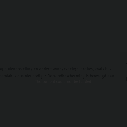
uitenopstelling en andere windgevoelige locaties, zoals bijv.
ppervlak is dus niet nodig. • De windbescherming is bevestigd aan
The content
could not be loaded.