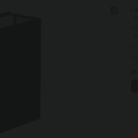
W
b
G
R
E
A
Vr