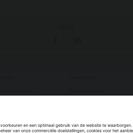
DELEN
Facebook
LinkedIn
atoren
Doorstromers
sche verwarming
Elektrische boilers
ing regeling
Warmtepompboilers
n voorkeuren en een optimaal gebruik van de website te waarborgen.
beheer van onze commerciële doelstellingen, cookies voor het aanbi