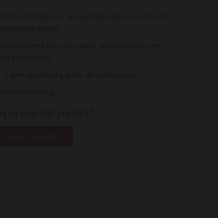
indbescherming voor een warmtepomp in aan de wind
lootgestelde locaties
eoptimaliseerd voor lucht-water-warmtepompen met
290-koudemiddel
r is geen wand nodig achter de warmtepomp
ntraciet uitvoering
agen over het product?
Contact opnemen