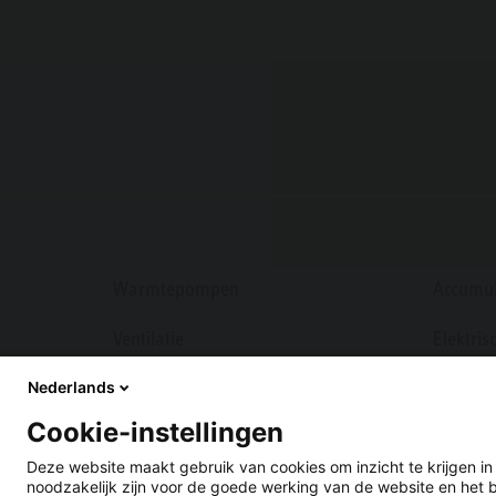
Warmtepompen
Accumul
Ventilatie
Elektri
Nederlands
Systeemboilers
Verwarm
Cookie-instellingen
Warmtepomp energiemanagement
Deze website maakt gebruik van cookies om inzicht te krijgen i
noodzakelijk zijn voor de goede werking van de website en het 