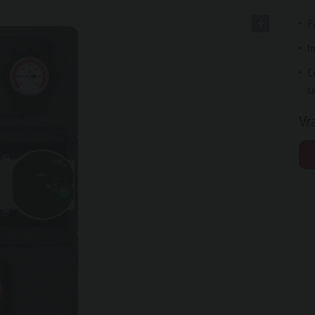
P
I
C
s
Vr