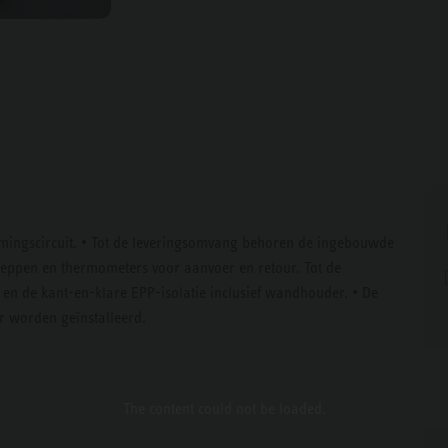
ngscircuit. • Tot de leveringsomvang behoren de ingebouwde
kleppen en thermometers voor aanvoer en retour. Tot de
n de kant-en-klare EPP-isolatie inclusief wandhouder. • De
 worden geïnstalleerd.
The content
could not be loaded.