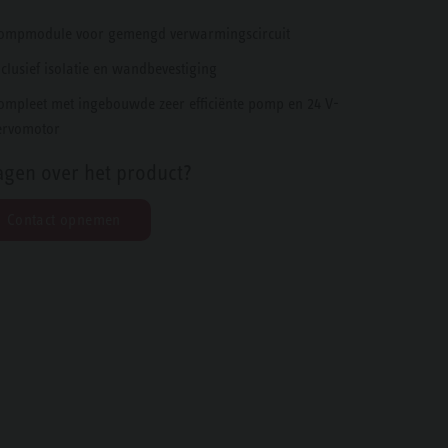
ompmodule voor gemengd verwarmingscircuit
nclusief isolatie en wandbevestiging
ompleet met ingebouwde zeer efficiënte pomp en 24 V-
ervomotor
agen over het product?
Contact opnemen