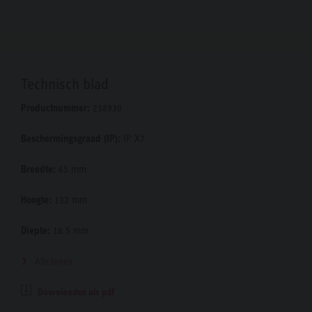
Technisch blad
Productnummer:
238930
Beschermingsgraad (IP):
IP X7
Breedte:
65 mm
Hoogte:
132 mm
Diepte:
18.5 mm
Alle tonen
Downloaden als pdf