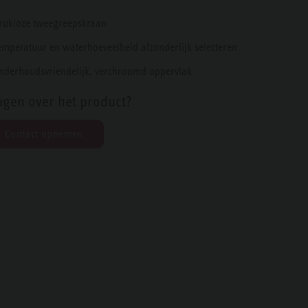
rukloze tweegreepskraan
emperatuur en waterhoeveelheid afzonderlijk selecteren
nderhoudsvriendelijk, verchroomd oppervlak
agen over het product?
Contact opnemen