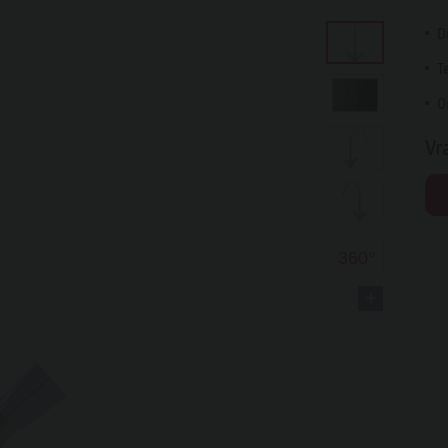
D
T
O
Vr
360°