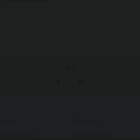
DELEN
Facebook
LinkedIn
atoren
Doorstromers
sche verwarming
Elektrische boilers