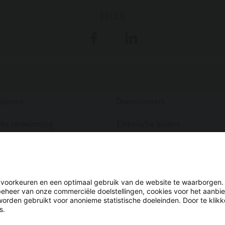
DELEN
Facebook
LinkedIn
atoren
Doorstromers
sche verwarming
Elektrische boilers
ing regeling
Warmtepompboilers
n voorkeuren en een optimaal gebruik van de website te waarborgen.
beheer van onze commerciële doelstellingen, cookies voor het aanbi
worden gebruikt voor anonieme statistische doeleinden. Door te klikk
s.