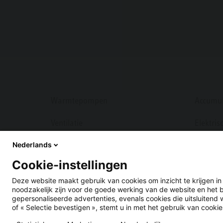
Warmtepompen
Accumul
Ventilatie
Elektri
Nederlands
Systeemboilers
Verwarm
Cookie-instellingen
Warmtepomp energiemanagement
Deze website maakt gebruik van cookies om inzicht te krijgen i
noodzakelijk zijn voor de goede werking van de website en het 
gepersonaliseerde advertenties, evenals cookies die uitsluitend 
of « Selectie bevestigen », stemt u in met het gebruik van cookie