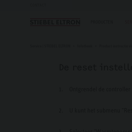
CONTACT
PRODUCTEN
SER
Service | STIEBEL ELTRON
Infotheek
Product instructie v
De reset instel
1. Ontgrendel de controller
2. U kunt het submenu "Res
3. Selecteer "Warmtepomp" in