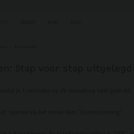
VICE
BEDRIJF
NEWS
BLOG
ideos
Reset instellen
len: Stap voor stap uitgelegd
 nadat je 3 seconden op de menuknop hebt gedrukt.
et" openen via het menu-item "Commissioning".
 het resetmenu. De standaardinstelling is "OFF". Om 