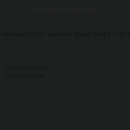
The content
could not be loaded.
 vakman? Ons service team helpt u gr
CONTACTEER ONS
Contactformulier