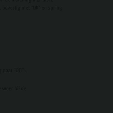
p, bevestig met "OK" en spring
g naar "OFF".
 weer bij de