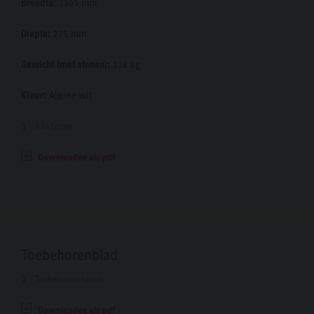
Breedte:
1305 mm
Diepte:
275 mm
Gewicht (met stenen):
316 kg
Kleur:
Alpine wit
Alle tonen
Downloaden als pdf
Toebehorenblad
Toebehoren tonen
Downloaden als pdf