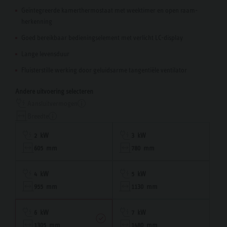
Geïntegreerde kamerthermostaat met weektimer en open raam-
herkenning
Goed bereikbaar bedieningselement met verlicht LC-display
Lange levensduur
Fluisterstille werking door geluidsarme tangentiële ventilator
Andere uitvoering selecteren
Aansluitvermogen
Breedte
2 kW
3 kW
605 mm
780 mm
4 kW
5 kW
955 mm
1130 mm
6 kW
7 kW
1305 mm
1480 mm