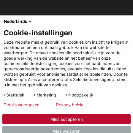
Nederlands
Cookie-instellingen
DELEN
Deze website maakt gebruik van cookies om inzicht te krijgen in
voorkeuren en een optimaal gebruik van de website te
Facebook
LinkedIn
waarborgen. Dit omvat cookies die noodzakelijk zijn voor de
goede werking van de website en het beheer van onze
commerciële doelstellingen, cookies voor het aanbieden van
gepersonaliseerde advertenties, evenals cookies die uitsluitend
worden gebruikt voor anonieme statistische doeleinden. Door te
klikken op « Alles accepteren » of « Selectie bevestigen », stemt
u in met het gebruik van cookies.
YouTube
LinkedIn
Facebook
Statistiek
Marketing
Noodzakelijk
Details weergeven
Privacy beleid
Wettelijke informatie
Privacyverklaring
Alles accepteren
© 2026 - STIEBEL ELTRON GmbH & Co. KG (DE)
Alles weigeren