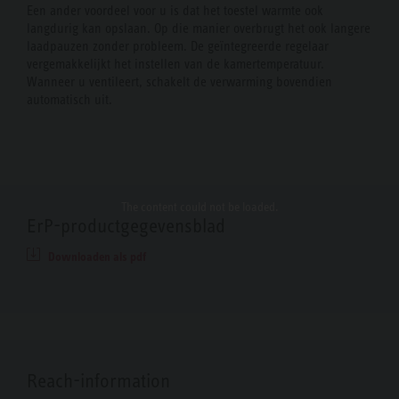
Een ander voordeel voor u is dat het toestel warmte ook
langdurig kan opslaan. Op die manier overbrugt het ook langere
laadpauzen zonder probleem. De geïntegreerde regelaar
vergemakkelijkt het instellen van de kamertemperatuur.
Wanneer u ventileert, schakelt de verwarming bovendien
automatisch uit.
The content
could not be loaded.
ErP-productgegevensblad
Downloaden als pdf
Reach-information