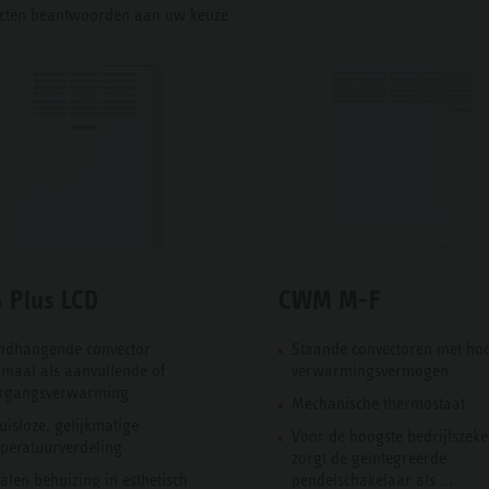
cten beantwoorden aan uw keuze
 Plus LCD
CWM M-F
dhangende convector
Staande convectoren met ho
imaal als aanvullende of
verwarmingsvermogen
rgangsverwarming
Mechanische thermostaat
uisloze, gelijkmatige
Voor de hoogste bedrijfszek
peratuurverdeling
zorgt de geïntegreerde
alen behuizing in esthetisch
pendelschakelaar als ...