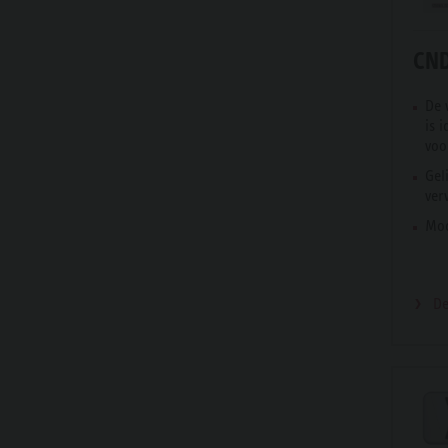
CN
De 
is 
voo
Gel
ver
Mod
De