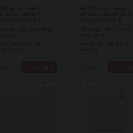
dhangende convector is
Wandhangende convector
aal als aanvullende of
optimaal als aanvullende of
senseizoenverwarming
overgangsverwarming
ijkmatige, stille verwarming
Gelijkmatige, stille verwarm
 de kamer
van de kamer
gwaardig design met
Metalen behuizing in vlakke
minium front
uitvoering
tails
5 Uitvoeringen
Details
7 Uitvoeri
The content
could not be loaded.