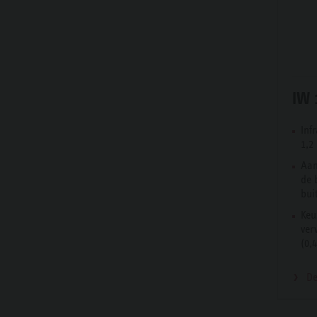
IW 
Inf
1,2
Aan
de 
bui
Keu
ver
(0,
De