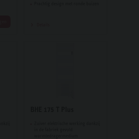
Prachtig design met ronde buizen
ngen
Details
BHE 175 T Plus
ankzij
Zuiver elektrische werking dankzij
in de fa­briek­ gevuld
warmtedrager­me­dium