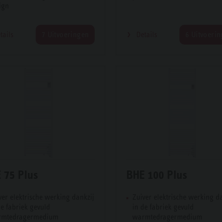
ign
tails
7 Uitvoeringen
Details
6 Uitvoeri
 75 Plus
BHE 100 Plus
ver elektrische werking dankzij
Zuiver elektrische werking d
e fa­briek­ gevuld
in de fa­briek­ gevuld
mtedrager­me­dium
warmtedrager­me­dium