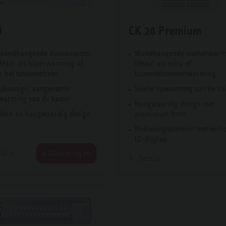
D
CK 20 Premium
wandhangende duoconvector
Wandhangende snelverwar
ideaal als bijverwarming of
ideaal als extra of
r het tussenseizoen
tussenseizoenverwarming
ijkmatige, aangename
Snelle opwarming van de ru
warming van de kamer
Hoogwaardig design met
ern en hoogwaardig design
aluminium front
Bedieningselement met verli
LC-display
tails
4 Uitvoeringen
Details