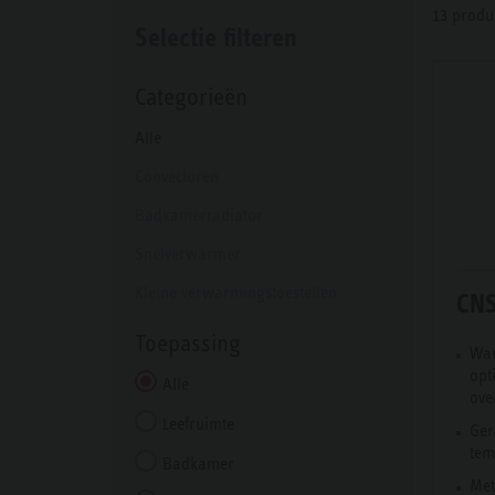
13 produ
Selectie filteren
Categorieën
Alle
Convectoren
Badkamerradiator
Snelverwarmer
Kleine verwarmingstoestellen
CNS
Toepassing
Wan
opt
Alle
ove
Leefruimte
Ger
tem
Badkamer
Met