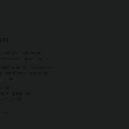
120
rarood-kwartsstraler met
 kW verwarmingsvermogen
gename stralingswarmte voor
binnenruimte of beschermde
tenruimte
ze uit drie
warmingsstanden
4/0,8/1,2 kW)
tails