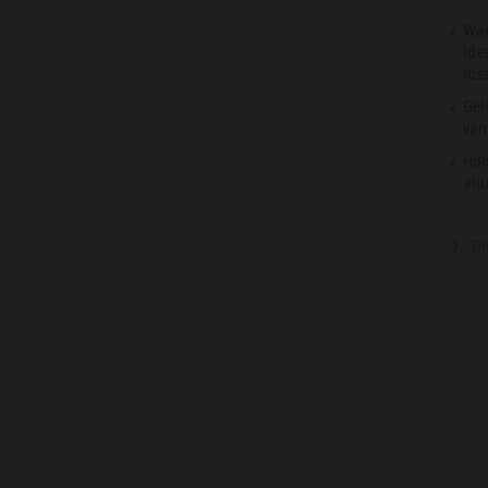
Wan
ide
tus
Gel
van
Hoo
alu
De