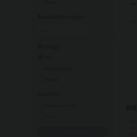
Kamer
des
Aansluitvermogen
De
Alle
Montage
Alle
Wandhangend
Staand
Functies
Snelverwarming
BHE
Timer
Zui
in d
Filter resetten
war