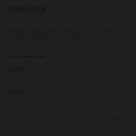
Blog
Producten | STIEBEL ELTRON
Warm water
Doorstromers
vorige
Comfort-doorstromer
DHE 18/21/24
Comfort-doorstromer
DHE
Overzicht
360°