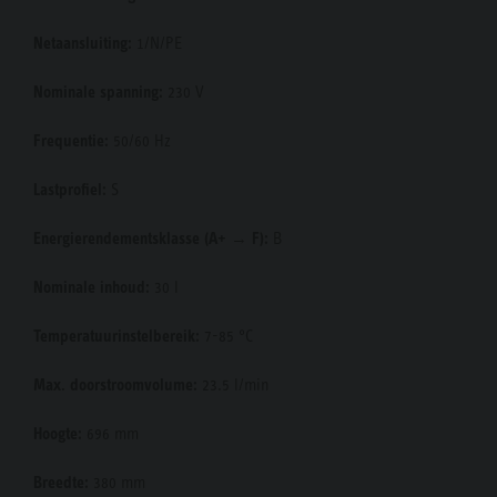
Netaansluiting:
1/N/PE
Nominale spanning:
230 V
Frequentie:
50/60 Hz
Lastprofiel:
S
Energierendementsklasse (A+ → F):
B
Nominale inhoud:
30 l
Temperatuurinstelbereik:
7-85 °C
Max. doorstroomvolume:
23.5 l/min
Hoogte:
696 mm
Breedte:
380 mm