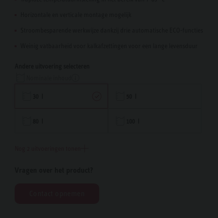
Horizontale en verticale montage mogelijk
Stroombesparende werkwijze dankzij drie automatische ECO-functies
Weinig vatbaarheid voor kalkafzettingen voor een lange levensduur
Andere uitvoering selecteren
Nominale inhoud
30 l
50 l
80 l
100 l
Nog 2 uitvoeringen tonen
Vragen over het product?
Contact opnemen