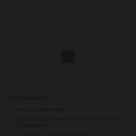
PSH 30 Universal EL
Elektronisch geregelde wandboiler
Keramisch verwarmingselement in geëmailleerde dompelbuis voor
hoge bedrijfszekerheid
Traploze temperatuurinstelling in het bereik van 7-85 °C