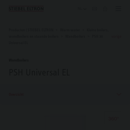
Blog
Producten | STIEBEL ELTRON
Warm water
Kleine boilers,
wandboilers en staande boilers
Wandboilers
PSH 30
vorige
Universal EL
Wandboilers
PSH Universal EL
Overzicht
360°