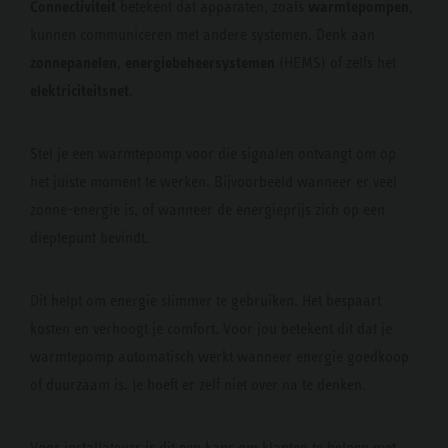
Connectiviteit
warmtepompen
betekent dat apparaten, zoals
,
kunnen communiceren met andere systemen. Denk aan
zonnepanelen
energiebeheersystemen
,
(HEMS) of zelfs het
elektriciteitsnet
.
Stel je een warmtepomp voor die signalen ontvangt om op
het juiste moment te werken. Bijvoorbeeld wanneer er veel
zonne-energie is, of wanneer de energieprijs zich op een
dieptepunt bevindt.
Dit helpt om energie slimmer te gebruiken. Het bespaart
kosten en verhoogt je comfort. Voor jou betekent dit dat je
warmtepomp automatisch werkt wanneer energie goedkoop
of duurzaam is. Je hoeft er zelf niet over na te denken.
Voor installateurs is dit een kans om klanten te helpen met