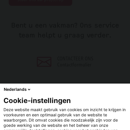
Bent u een vakman? Ons service
team helpt u graag verder.
CONTACTEER ONS
Contactformulier
Nederlands
Cookie-instellingen
DELEN
Deze website maakt gebruik van cookies om inzicht te krijgen in
voorkeuren en een optimaal gebruik van de website te
Facebook
LinkedIn
waarborgen. Dit omvat cookies die noodzakelijk zijn voor de
goede werking van de website en het beheer van onze