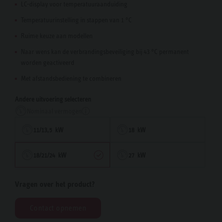
LC-display voor temperatuuraanduiding
Temperatuurinstelling in stappen van 1 °C
Ruime keuze aan modellen
Naar wens kan de verbrandingsbeveiliging bij 43 °C permanent
worden geactiveerd
Met afstandsbediening te combineren
Andere uitvoering selecteren
Nominaal vermogen
11/13,5 kW
18 kW
18/21/24 kW
27 kW
Vragen over het product?
Contact opnemen