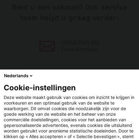
Bent u een vakman? Ons service
team helpt u graag verder.
CONTACTEER ONS
Contactformulier
Nederlands
Cookie-instellingen
DELEN
Deze website maakt gebruik van cookies om inzicht te krijgen in
voorkeuren en een optimaal gebruik van de website te
Facebook
LinkedIn
waarborgen. Dit omvat cookies die noodzakelijk zijn voor de
goede werking van de website en het beheer van onze
commerciële doelstellingen, cookies voor het aanbieden van
gepersonaliseerde advertenties, evenals cookies die uitsluitend
worden gebruikt voor anonieme statistische doeleinden. Door te
klikken op « Alles accepteren » of « Selectie bevestigen », stemt