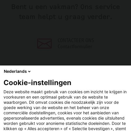
Bent u een vakman? Ons service
team helpt u graag verder.
CONTACTEER ONS
Contactformulier
Nederlands
Cookie-instellingen
DELEN
Deze website maakt gebruik van cookies om inzicht te krijgen in
voorkeuren en een optimaal gebruik van de website te
Facebook
LinkedIn
waarborgen. Dit omvat cookies die noodzakelijk zijn voor de
goede werking van de website en het beheer van onze
commerciële doelstellingen, cookies voor het aanbieden van
gepersonaliseerde advertenties, evenals cookies die uitsluitend
worden gebruikt voor anonieme statistische doeleinden. Door te
klikken op « Alles accepteren » of « Selectie bevestigen », stemt