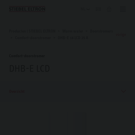
Blog
Producten | STIEBEL ELTRON
Warm water
Doorstromers
vorige
Comfort-doorstromer
DHB-E 18 LCD 25 A
Comfort-doorstromer
DHB-E LCD
Overzicht