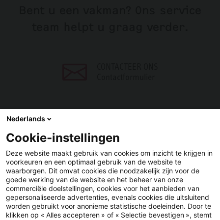
Bent u een vakman? Ons service
team helpt u graag verder.
CONTACTEER ONS
Contactformulier
Nederlands
Cookie-instellingen
DELEN
Deze website maakt gebruik van cookies om inzicht te krijgen in
voorkeuren en een optimaal gebruik van de website te
Facebook
LinkedIn
waarborgen. Dit omvat cookies die noodzakelijk zijn voor de
goede werking van de website en het beheer van onze
commerciële doelstellingen, cookies voor het aanbieden van
gepersonaliseerde advertenties, evenals cookies die uitsluitend
worden gebruikt voor anonieme statistische doeleinden. Door te
klikken op « Alles accepteren » of « Selectie bevestigen », stemt